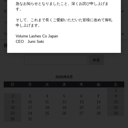
Glue
急なお知らせとなりましたこと、深くお詫び申し上げま
す。
前処理剤・リムーバーその他
そして、これまで長くご愛顧いただいた皆様に改めて御礼
ツイザーケース・バッグ
申し上げます。
VLC Japan Media
Volume Lashes Co Japan
CEO Jumi Seki
検索
検索
2026年8月
日
月
火
水
木
金
土
1
2
3
4
5
6
7
8
9
10
11
12
13
14
15
16
17
18
19
20
21
22
23
24
25
26
27
28
29
30
31