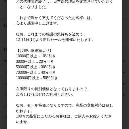
ざいます。その際はご容赦くださいませ。
との代理契約終了し、日本総代理店を閉業させていただく
ことになりました。
これまで温かく支えてくださったお客様には、
心より感謝申し上げます。
Cart
なお、これまでの感謝の気持ちを込めて、
カートは空です
12月1日(月)より閉店セールを開催いたします。
Category
【お買い物総額より】
10000円以上→10%引き
Volume Lashes
3000円以上→20%引き
50000円以上→30%引き
プリメイドファン
70000円以上→40%引き
100000円以上→50%引き
シングルラッシュ
在庫限りの特別価格となっておりますので、
よろしければぜひご利用ください。
フラットラッシュ
なお、セール特価となりますので、商品の交換対応は致し
パッケージ商品
かねます。
100％の品質にこだわるお客様は、ご購入をお控えくださ
ツイザー
いませ。