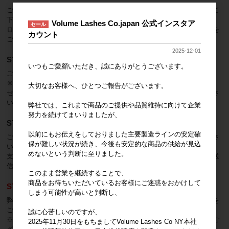
ご登録いただいたパスワードとメールアドレスでサイトにログインして
下さい。
Volume Lashes Co.japan 公式インスタア
セール
ログイン後は商品の卸価格が表示され、ショッピングカートから商品を
カウント
ご注文いただけます。
2025-12-01
STEP3: 商品を選び、ショッピングカートに入れる
いつもご愛顧いただき、誠にありがとうございます。
ご希望の商品をカートに入れ、注文数を入力してください。
※商品によっては複数のセット内容が用意されている場合があります。
大切なお客様へ、ひとつご報告がございます。
セットによって入数や単価が異なりますので、価格をよくご確認くださ
い。
弊社では、これまで商品のご提供や品質維持に向けて企業
努力を続けてまいりましたが、
STEP4: 支払い方法、配送先を確認し、注文へ
以前にもお伝えをしておりました主要製造ラインの安定確
ご希望の商品をカートにすべて入れ終えたら、注文画面へ進んでくださ
保が難しい状況が続き、今後も安定的な商品の供給が見込
い。
めないという判断に至りました。
支払い方法の選択、配送先情報の確認ができたら、注文内容を確定・送
信します。
このまま営業を継続することで、
商品をお待ちいただいているお客様にご迷惑をおかけして
STEP5: 注文完了
しまう可能性が高いと判断し、
弊社でご注文内容を確認後、在庫確認をし、改めてご注文の詳細内容を
ご案内いたします。
誠に心苦しいのですが、
※商品は他店舗でも販売しているため、希に売り違いが生じる場合がご
2025年11月30日をもちましてVolume Lashes Co NY本社