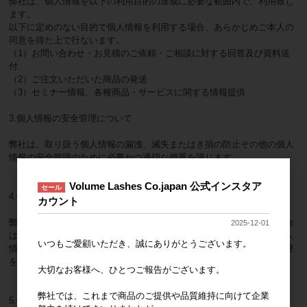
弊社は、個人情報を以下の利用目的の達成に必要な範囲内で、利用致し
ます。
以下に定めのない目的で個人情報を利用する場合、あらかじめご本人の
同意を得た上で行ないます。
（1）お問い合わせ・お見積のご依頼・ご相談に対する回答及び資料送
付
（2）ご注文いただいた商品の発送
（3）セミナー情報、各種商品・サービスに関する情報提供
3.個人情報の安全管理について
弊社は、取り扱う個人情報の漏洩、滅失またはき損の防止その他の個人
情報の安全管理のために必要かつ適切な措置を講じます。
Volume Lashes Co.japan 公式インスタア
セール
4.個人情報の委託について
カウント
弊社は、個人情報の取り扱いの全部または一部を第三者に委託する場合
2025-12-01
は、当該第三者について厳正な調査を行い、取り扱いを委託された個人
いつもご愛顧いただき、誠にありがとうございます。
情報の安全管理が図られるよう当該第三者に対する必要かつ適切な監督
を行います。
大切なお客様へ、ひとつご報告がございます。
弊社では、これまで商品のご提供や品質維持に向けて企業
5.個人情報の第三者提供について