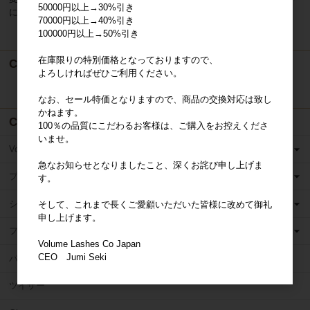
50000円以上→30%引き
に掲載した時から効力を生じるものとします。
70000円以上→40%引き
100000円以上→50%引き
在庫限りの特別価格となっておりますので、
Cart
よろしければぜひご利用ください。
カートは空です
なお、セール特価となりますので、商品の交換対応は致し
かねます。
Category
100％の品質にこだわるお客様は、ご購入をお控えくださ
いませ。
Volume Lashes
急なお知らせとなりましたこと、深くお詫び申し上げま
プリメイドファン
す。
シングルラッシュ
そして、これまで長くご愛顧いただいた皆様に改めて御礼
申し上げます。
フラットラッシュ
Volume Lashes Co Japan
CEO Jumi Seki
パッケージ商品
ツイザー