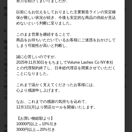
努力を続けてまいりましたが、
弊社は、個人情報保護法等の法令に定めのある場合を除き、個人情報を
以前にもお伝えをしておりました主要製造ラインの安定確
あらかじめご本人の同意を得ることなく、第三者に提供致しません。
保が難しい状況が続き、今後も安定的な商品の供給が見込
めないという判断に至りました。
6.個人情報の開示・訂正等について
このまま営業を継続することで、
商品をお待ちいただいているお客様にご迷惑をおかけして
弊社は、ご本人から自己の個人情報についての開示の請求がある場合、
しまう可能性が高いと判断し、
速やかに開示を致します。
その際、ご本人であることが確認できない場合には、開示に応じませ
誠に心苦しいのですが、
ん。
2025年11月30日をもちましてVolume Lashes Co NY本社
個人情報の内容に誤りがあり、ご本人から訂正・追加・削除の請求があ
との代理契約終了し、日本総代理店を閉業させていただく
る場合、調査の上、速やかにこれらの請求に対応致します。
ことになりました。
その際、ご本人であることが確認できない場合には、これらの請求に応
じません。
これまで温かく支えてくださったお客様には、
弊社の個人情報の取り扱いにつきまして、上記の請求・お問い合わせ等
心より感謝申し上げます。
ございましたら、下記までご連絡くださいますようお願い申し上げま
す。
なお、これまでの感謝の気持ちを込めて、
12月1日(月)より閉店セールを開催いたします。
7.本方針の変更
【お買い物総額より】
10000円以上→10%引き
本方針の内容は変更されることがあります。
3000円以上→20%引き
変更後の本方針については、弊社が別途定める場合を除いて、当サイト